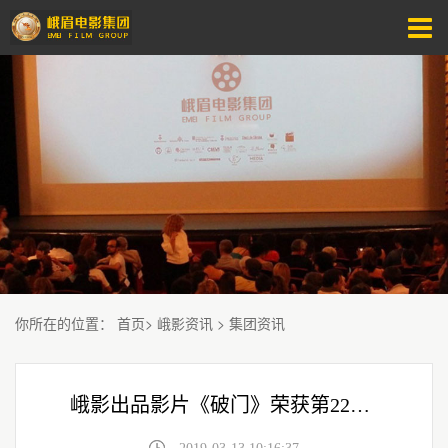
你所在的位置
：
首页
>
峨影资讯
>
集团资讯
峨影出品影片《破门》荣获第22届蒙特利尔国际儿童电影节 “最受观众欢奖”