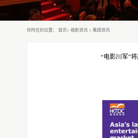
你所在的位置
：
首页
>
峨影资讯
>
集团资讯
“电影川军”