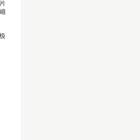
片
峨
极