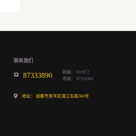
联系我们
邮编： 610072
87333890
传真： 87319361
地址： 成都市青羊区清江东路360号