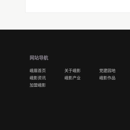
网站导航
峨眉首页
关于峨影
党建园地
峨影资讯
峨影产业
峨影作品
加盟峨影