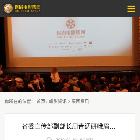
你所在的位置
：
首页
>
峨影资讯
>
集团资讯
省委宣传部副部长周青调研峨眉电影集团