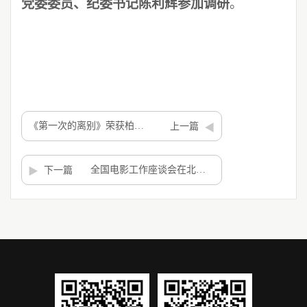
党委委员、纪委书记陈利辉参加调研
。
《第一次的离别》荣获柏林国际电影节新生代单元大奖 青年女导演两获殊荣
上一篇
全国电影工作座谈会在北京举行 峨影作品《大路朝天》获肯定
下一篇