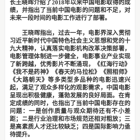
长王晓晖介绍了2018年以来中国电影取得的成
绩，并指出了当前中国电影的问题和不足，对
未来一段时间的电影工作进行了部署。
王晓晖指出，过去一年，电影界深入贯彻
习近平新时代中国特色社会主义思想和党的十
九大精神，认真落实电影机构改革决策部署，
电影管理体制进一步健全，电影事业产业实现
了新跨越，优秀影片不断涌现，《红海行动》
《我不是药神》《春天的马拉松》《照相师》
《大路朝天》等多类型多品种的电影迅速兴
起，满足了观众多样化的观影需求，中国电影
呈现出积极健康，蓬勃发展的良好局面。在肯
定成绩的同时，也指出了当前中国电影存在的
问题：一是创作质量与观众期待还有不小差
距；ニ是行业治理和市场规范还相对粗放；三
是高素质人才还比较缺乏；四是国际影响力亟
待提升。