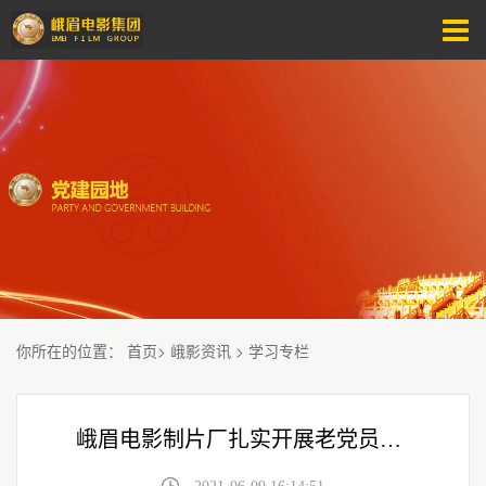
你所在的位置
：
首页
>
峨影资讯
>
学习专栏
峨眉电影制片厂扎实开展老党员老干部专题学习活动