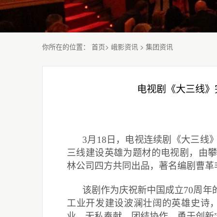
你所在的位置
：
首页
>
峨影资讯
>
集团资讯
电视剧《大三线》
3
月18日，电视连续剧《大三线
三线建设英雄为题材的电视剧，由
林公司四方共同出品，著名编剧曹革
该剧作为庆祝新中国成立70周
工业开发建设波澜壮阔的英雄史诗
业、无私奉献、团结协作、勇于创新