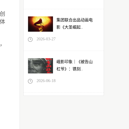
创
集团联合出品动画电
体
影《大圣崛起..
2026-03-27
，
峨影印象｜《被告山
杠爷》：镌刻..
2026-06-18