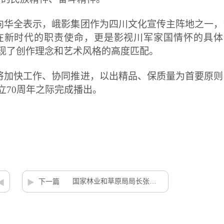
向华全表示，峨影集团作为四川文化宣传主阵地之一，
在新时代的职责使命，更是影视川军家国情怀的具体
现了创作理念和艺术风格的高度匹配。
将加快工作、协同推进，以出精品、保质量为首要原则
立70周年之际完成播出。
国家林业和草原局局长张建龙在京会见峨眉电影集团党委副书记、总裁向华全一行
下一篇