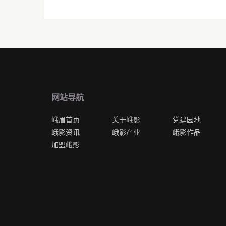
网站导航
峨眉首页
关于峨影
党建园地
峨影资讯
峨影产业
峨影作品
加盟峨影