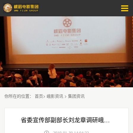
你所在的位置
：
首页
>
峨影资讯
>
集团资讯
省委宣传部副部长刘龙章调研峨影集团产业发展