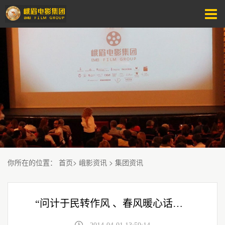
你所在的位置
：
首页
>
峨影资讯
>
集团资讯
“问计于民转作风 、春风暖心话发展”——省电影公司工会开展员工谈心活动