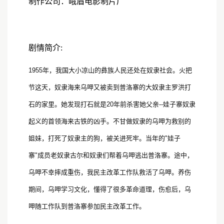
制作公司：峨眉电影制片厂
剧情简介:
1955年，我国大小凉山的彝族人民还处在奴隶社会。火把
节这天，奴隶海来乌呷又被卖到普洛寨的大奴隶主罗洪打
石的家里。她发现打石就是20年前杀害她父亲--娃子寨奴隶
起义的首领海来古铁的凶手。不甘做奴隶的乌呷为救别的
姐妹，打死了奴隶主的狗，被关进死牢。当年的"娃子
寨"成员老奴隶古尔和奴隶们帮着乌呷逃出普洛寨。途中，
乌呷不幸摔成重伤，我民主改革工作队救活了乌呷。养伤
期间，乌呷学习文化，懂得了很多革命道理，伤愈后，乌
呷随工作队到普洛寨参加民主改革工作。