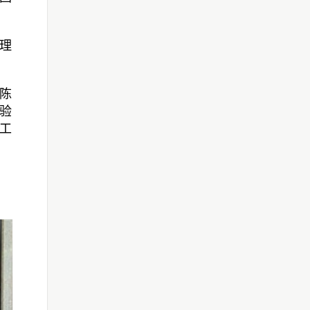
理
陈
验
工