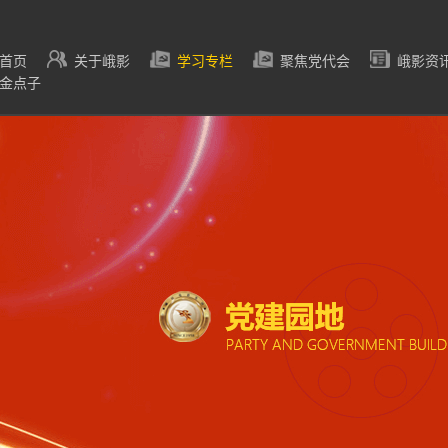
首页
关于峨影
学习专栏
聚焦党代会
峨影资
金点子