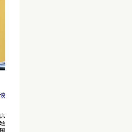
座谈
出席
题
国