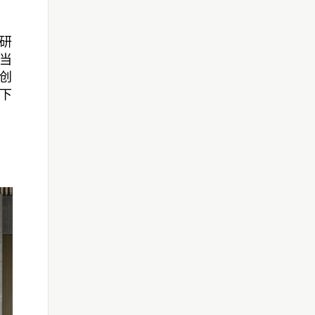
研
当
创
下