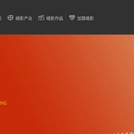
讯
峨影产业
峨影作品
加盟峨影