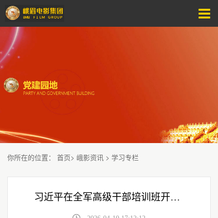
你所在的位置
：
首页
>
峨影资讯
>
学习专栏
习近平在全军高级干部培训班开班式上发表重要讲话强调 开展思想整风 深化政治整训 以崭新政治面貌迎接建军一百周年