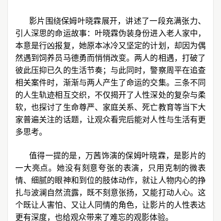
影片围绕保姆叶晓霖展开，讲述了一段充满张力、
引人深思的命运故事：叶晓霖伪装身份进入老人家中，
本意是行凶报复，她原本冰冷又坚定的计划，却因为偶
然遇到饲养员马德勇而悄悄改变。两人的相遇，打破了
彼此压抑已久的生活节奏；与此同时，警察周平在追查
相关案件时，渐渐与两人产生了命运的交集。三条不同
的人生轨迹相互交织，不仅揭开了人性深处的复杂与柔
软，也探讨了生命尊严、家庭关系、死亡教育等当下大
家普遍关注的话题，让观众看完后能对人性与生活有更
多思考。
值得一提的是，万茜饰演的保姆叶晓霖，是影片的
一大亮点。她没有刻意夸张的表演，只用克制的微表
情、细腻的眼神和到位的肢体动作，就让人物内心的挣
扎与波澜自然流露，既不刻意张扬，又能打动人心。这
个既让人害怕、又让人同情的角色，让影片的人性表达
更有深度，也给观众带来了难忘的观影体验。