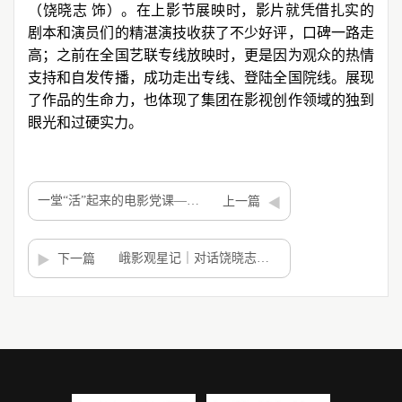
（饶晓志 饰）。在上影节展映时，影片就凭借扎实的
剧本和演员们的精湛演技收获了不少好评，口碑一路走
高；之前在全国艺联专线放映时，更是因为观众的热情
支持和自发传播，成功走出专线、登陆全国院线。展现
了作品的生命力，也体现了集团在影视创作领域的独到
眼光和过硬实力。
一堂“活”起来的电影党课——在峨影经典影片《焦裕禄》中读懂树立和践行正确政绩观
上一篇
峨影观星记｜对话饶晓志：照见长夜尽头，我们都是“无名之辈”
下一篇