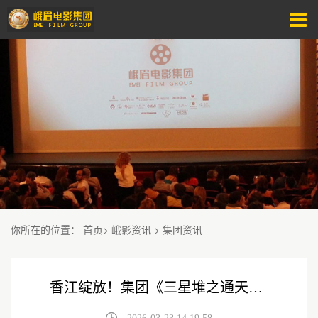
你所在的位置
：
首页
>
峨影资讯
>
集团资讯
香江绽放！集团《三星堆之通天神树》惊艳香港国际影视展