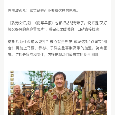
吉隆坡观众：感觉马来西亚要有这样的电影。
《香港文汇报》《南华早报》也都把胡胡夸爆了，说它是“又好
笑又好哭的家庭冒险片”，看完心里暖暖的，口碑直接拉满！
这部片为什么这么能打？核心就是熊猫 成龙这对“双国宝”组
合！再加上马丽、乔杉、于洋这些喜剧高手的加盟，笑点密
集。讲的是冒险和陪伴，内核是观众们最看重的爱与团圆。