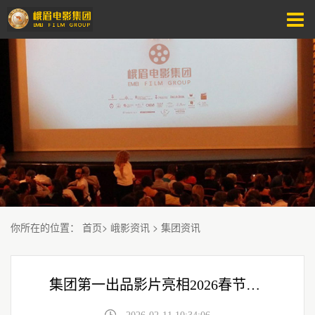
你所在的位置
：
首页
>
峨影资讯
>
集团资讯
集团第一出品影片亮相2026春节档片单发布会！熊猫陪你过新年！