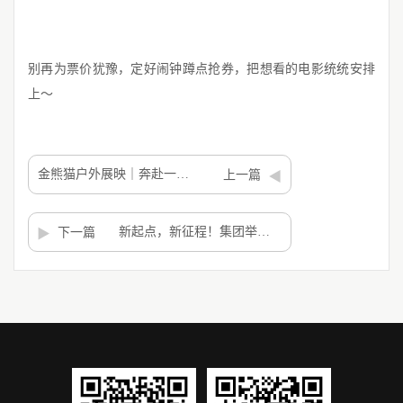
别再为票价犹豫，定好闹钟蹲点抢券，把想看的电影统统安排
上～
金熊猫户外展映｜奔赴一场“坝坝电影”之约
上一篇
新起点，新征程！集团举行集中化办公揭牌仪式
下一篇