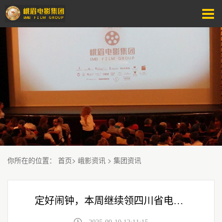
你所在的位置
：
首页
>
峨影资讯
>
集团资讯
定好闹钟，本周继续领四川省电影消费券咯！