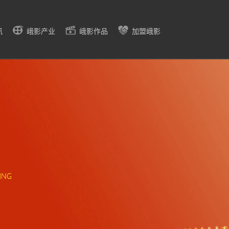
讯
峨影产业
峨影作品
加盟峨影