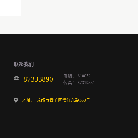
联系我们
邮编： 610072
87333890
传真： 87319361
地址： 成都市青羊区清江东路360号