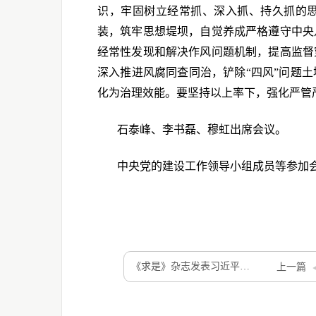
识，牢固树立经常抓、深入抓、持久抓的
装，筑牢思想堤坝，自觉养成严格遵守中央
经常性发现和解决作风问题机制，提高监督
深入推进风腐同查同治，铲除“四风”问题
化为治理效能。要坚持以上率下，强化严管
石泰峰、李书磊、穆虹出席会议。
中央党的建设工作领导小组成员等参加
《求是》杂志发表习近平总书记重要文章《弘扬伟大抗战精神，向着中华民族伟大复兴的光辉彼岸奋勇前进》
上一篇