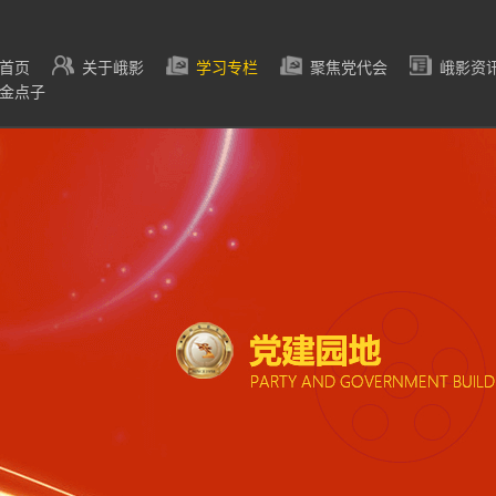
首页
关于峨影
学习专栏
聚焦党代会
峨影资
金点子