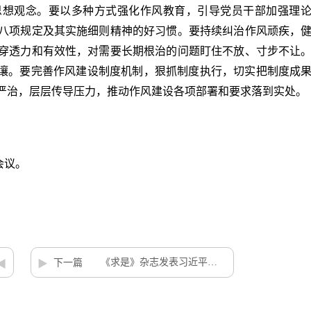
思想观念。要以多种方式强化作风教育，引导党员干部加强理
八项规定及其实施细则精神的好习惯。要持续纠治作风顽疾，
穿透力和有效性，对需要长期根治的问题盯住不放、寸步不让
土壤。要完善作风建设制度机制，狠抓制度执行，切实把制度成
严治，层层传导压力，推动作风建设各项部署和要求落到实处。
会议。
《求是》杂志发表习近平总书记重要文章《纵深推进全国统一大市场建设》
下一篇