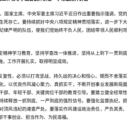
记、国家主席、中央军委主席习近平近日作出重要指示强调，党
生死存亡。要持续抓好中央八项规定精神贯彻落实，进一步下
纪律严明的队伍，使我们党始终不负人民，团结带领人民顺利
定精神学习教育，坚持学查改一体推进，坚持从上到下一贯到
施，工作开展扎实，取得明显成效。
、反复性，必须以打攻坚战、持久战的决心和恒心，锲而不舍落
化，以优良作风凝心聚力、真抓实干，不断开创事业发展新局
干部、年轻干部、关键岗位干部的教育引导。要建立健全经常
持续释放一抓到底、一严到底的强烈信号。要强化监督执纪，
对顶风违纪的速查严处。要落实作风建设政治责任，严负其责
部干事创业、担当作为、为民造福。