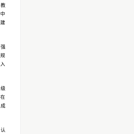
习教
。中
的建
加强
项规
深入
各级
，在
显成
的认