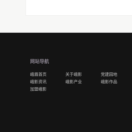
网站导航
峨眉首页
关于峨影
党建园地
峨影资讯
峨影产业
峨影作品
加盟峨影