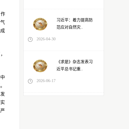
的作
习近平：着力提高防
大气
范应对自然灾..
完成
2026-04-30
底，
《求是》杂志发表习
近平总书记重..
实中
2026-06-17
面。
性发
抓实
、严