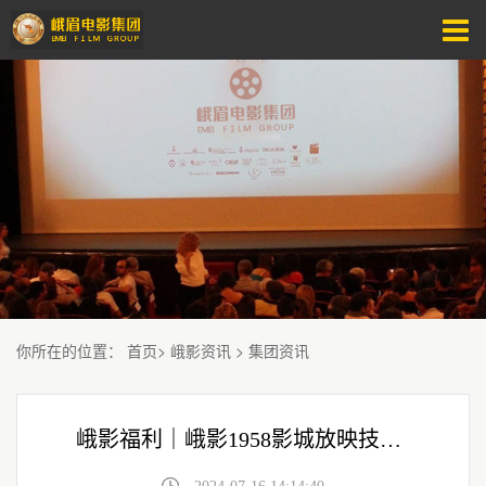
你所在的位置
：
首页
>
峨影资讯
>
集团资讯
峨影福利｜峨影1958影城放映技术升级，戳进来送您电影票！