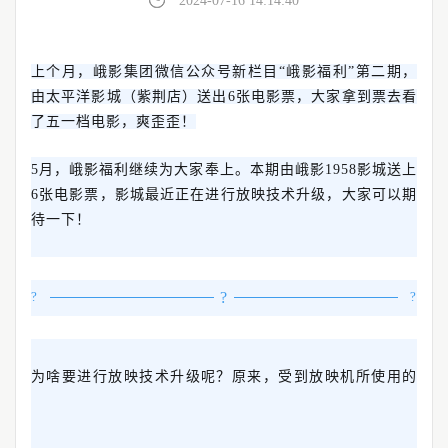
2024-07-16 14:14:40
上个月，峨影集团微信公众号新栏目“峨影福利”第二期，
由太平洋影城（紫荆店）送出6张电影票，大家拿到票去看
了五一档电影，爽歪歪！
5月，峨影福利继续为大家奉上。本期由峨影1958影城送上
6张电影票，影城最近正在进行放映技术升级，大家可以期
待一下！
?
?
?
为啥要进行放映技术升级呢？原来，受到放映机所使用的
")
;"