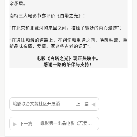
杂矛盾。
南特三大电影节亦评价《白塔之光》：
“在北京和北戴河的来回之间，描绘了微妙的内心漫游”；
“在通往和解的道路上，在创伤和重逢之间，唤醒味蕾，重
新品味亲情、爱情、家这些古老的词汇”。
电影《白塔之光》现正热映中。
感谢一路的陪伴与支持！
峨影联合文苑社区开展消防演练活动
上一篇
峨影第一出品电影《吾爱敦煌》预售开启 陈瑾领衔主演谭维维倾情献唱
下一篇