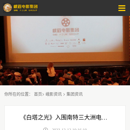
你所在的位置
：
首页
>
峨影资讯
>
集团资讯
《白塔之光》入围南特三大洲电影节 张律导演新片捷报频传