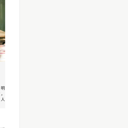
的明
壁，
匠人