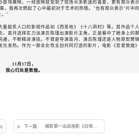
办首场展映，一经放映就受到了现场众多影迷的喜爱，更有观众表
事，我再次燃起了心中最初对于艺术的热情。”也有观众表示“片中
。”
大量脍炙人口的影视作品如《西圣地》《十八洞村》等。其作品个
次，苗月选择实力派演员陈瑾出演影片主角，正是看中了她身上的
沟通，不断精进演技。不管是导演苗月、演员陈瑾还是人物原型樊
发光发热。作为一部全女性主创共同打造的影片，电影《吾爱敦煌
11月17日，
我心归处是敦煌。
峨影第一出品电影《白塔之光》亮相金鸡影展 黄尧：拍戏的感觉是灵动的
下一篇