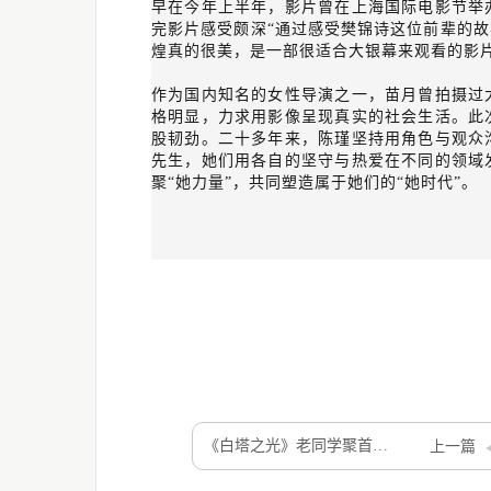
早在今年上半年，影片曾在上海国际电影节举
完影片感受颇深“通过感受樊锦诗这位前辈的故
煌真的很美，是一部很适合大银幕来观看的影片
作为国内知名的女性导演之一，苗月曾拍摄过
格明显，力求用影像呈现真实的社会生活。此
股韧劲。二十多年来，陈瑾坚持用角色与观众
先生，她们用各自的坚守与热爱在不同的领域
聚“她力量”，共同塑造属于她们的“她时代”。
《白塔之光》老同学聚首片段曝光 《北京欢迎你》唱尽沧海桑田
上一篇