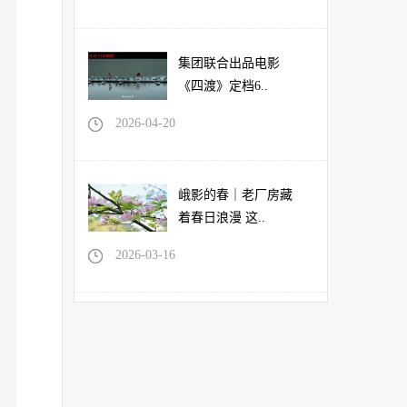
集团联合出品电影
《四渡》定档6..
2026-04-20
峨影的春｜老厂房藏
着春日浪漫 这..
2026-03-16