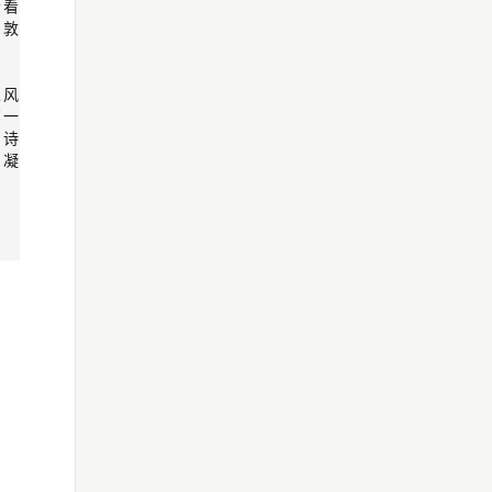
示看
的敦
人风
那一
锦诗
》凝