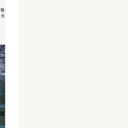
致敬
史长