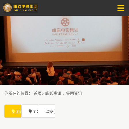
你所在的位置
：
首页
>
峨影资讯
>
集团资讯
集团资讯
集团公告
以案促改